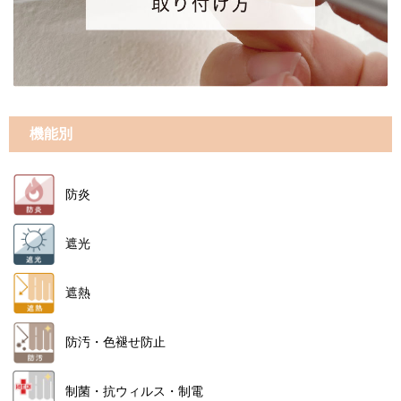
機能別
防炎
遮光
遮熱
防汚・色褪せ防止
制菌・抗ウィルス・制電