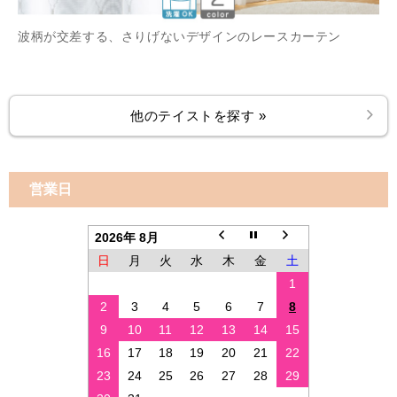
波柄が交差する、さりげないデザインのレースカーテン
他のテイストを探す »
営業日
2026年 8月
日
月
火
水
木
金
土
1
2
3
4
5
6
7
8
9
10
11
12
13
14
15
16
17
18
19
20
21
22
23
24
25
26
27
28
29