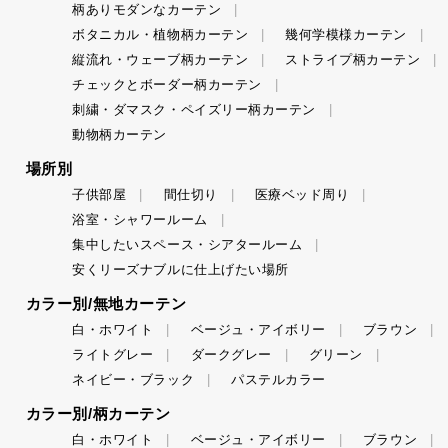
柄ありモダンなカーテン
ボタニカル・植物柄カーテン
幾何学模様カーテン
縦流れ・ウェーブ柄カーテン
ストライプ柄カーテン
チェックとボーダー柄カーテン
刺繍・ダマスク・ペイズリー柄カーテン
動物柄カーテン
場所別
子供部屋
間仕切り
医療ベッド周り
浴室・シャワールーム
集中したいスペース・シアタールーム
安くリーズナブルに仕上げたい場所
カラー別/無地カーテン
白・ホワイト
ベージュ・アイボリー
ブラウン
ライトグレー
ダークグレー
グリーン
ネイビー・ブラック
パステルカラー
カラー別/柄カーテン
白・ホワイト
ベージュ・アイボリー
ブラウン