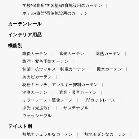
学校/保育所/学習塾/教育施設用のカーテン
ホテル/旅館/宿泊施設用のカーテン
カーテンレール
インテリア用品
機能別
防炎カーテン
遮光カーテン
遮熱カーテン
防汚・変色予防カーテン
制菌・抗ウィルス・制電カーテン
撥水カーテン
抗カビカーテン
花粉キャッチ、アレルギー抑制カーテン
消臭カーテン
遮音・吸音カーテン
ミラーレース・遮像レース
UVカットレース
採光（光拡散）
サステナブル
ウォッシャブル
テイスト別
無地ナチュラルなカーテン
無地モダンなカーテン