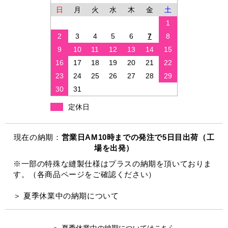
日
月
火
水
木
金
土
1
2
3
4
5
6
7
8
9
10
11
12
13
14
15
16
17
18
19
20
21
22
23
24
25
26
27
28
29
30
31
定休日
現在の納期：
営業日AM10時までの発注で5日目出荷（工
場を出発）
※一部の特殊な縫製仕様はプラスの納期を頂いておりま
す。（各商品ページをご確認ください）
＞ 夏季休業中の納期について