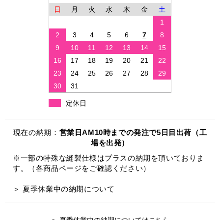
日
月
火
水
木
金
土
1
2
3
4
5
6
7
8
9
10
11
12
13
14
15
16
17
18
19
20
21
22
23
24
25
26
27
28
29
30
31
定休日
現在の納期：
営業日AM10時までの発注で5日目出荷（工
場を出発）
※一部の特殊な縫製仕様はプラスの納期を頂いておりま
す。（各商品ページをご確認ください）
＞ 夏季休業中の納期について