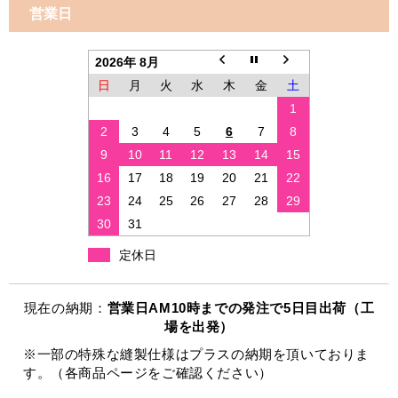
営業日
2026年 8月
日
月
火
水
木
金
土
1
2
3
4
5
6
7
8
9
10
11
12
13
14
15
16
17
18
19
20
21
22
23
24
25
26
27
28
29
30
31
定休日
現在の納期：
営業日AM10時までの発注で5日目出荷（工
場を出発）
※一部の特殊な縫製仕様はプラスの納期を頂いておりま
す。（各商品ページをご確認ください）