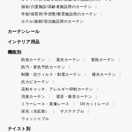
福祉/介護施設/高齢者施設用のカーテン
学校/保育所/学習塾/教育施設用のカーテン
ホテル/旅館/宿泊施設用のカーテン
カーテンレール
インテリア用品
機能別
防炎カーテン
遮光カーテン
遮熱カーテン
防汚・変色予防カーテン
制菌・抗ウィルス・制電カーテン
撥水カーテン
抗カビカーテン
花粉キャッチ、アレルギー抑制カーテン
消臭カーテン
遮音・吸音カーテン
ミラーレース・遮像レース
UVカットレース
採光（光拡散）
サステナブル
ウォッシャブル
テイスト別