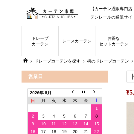
【カーテン通販専門店
テンレールの通販サイ
ドレープ
お得な
レース
カーテン
カーテン
セットカーテン
ドレープカーテンを探す
柄のドレープカーテン
営業日
¥
2026年 8月
日
月
火
水
木
金
土
1
2
3
4
5
6
7
8
9
10
11
12
13
14
15
16
17
18
19
20
21
22