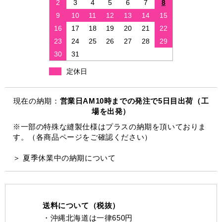
2
3
4
5
6
7
8
9
10
11
12
13
14
15
16
17
18
19
20
21
22
23
24
25
26
27
28
29
30
31
定休日
現在の納期：
営業日AM10時までの発注で5日目出荷（工
場を出発）
※一部の特殊な縫製仕様はプラスの納期を頂いておりま
す。（各商品ページをご確認ください）
＞ 夏季休業中の納期について
送料について（税抜）
・沖縄北海道は一律650円