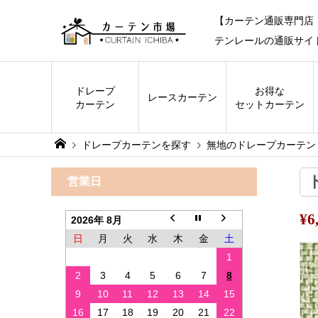
【カーテン通販専門店
テンレールの通販サイ
ドレープ
お得な
レース
カーテン
カーテン
セットカーテン
ドレープカーテンを探す
無地のドレープカーテン
営業日
¥
2026年 8月
日
月
火
水
木
金
土
1
2
3
4
5
6
7
8
9
10
11
12
13
14
15
16
17
18
19
20
21
22