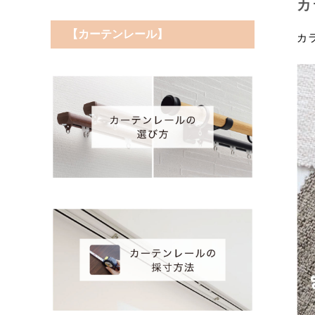
カ
【カーテンレール】
カ