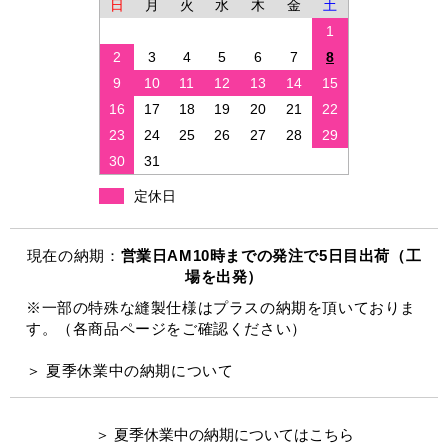
日
月
火
水
木
金
土
1
2
3
4
5
6
7
8
9
10
11
12
13
14
15
16
17
18
19
20
21
22
23
24
25
26
27
28
29
30
31
定休日
現在の納期：
営業日AM10時までの発注で5日目出荷（工
場を出発）
※一部の特殊な縫製仕様はプラスの納期を頂いておりま
す。（各商品ページをご確認ください）
＞ 夏季休業中の納期について
＞ 夏季休業中の納期についてはこちら