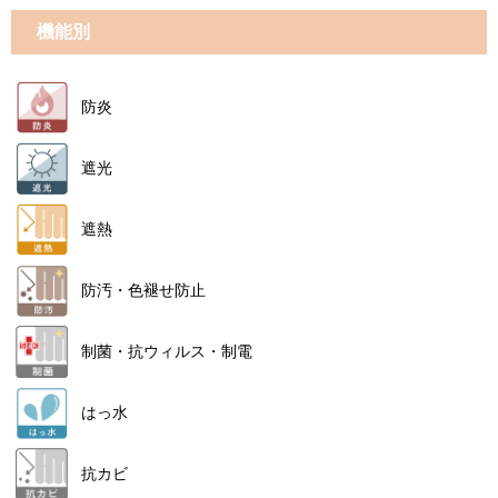
機能別
防炎
遮光
遮熱
防汚・色褪せ防止
制菌・抗ウィルス・制電
はっ水
抗カビ