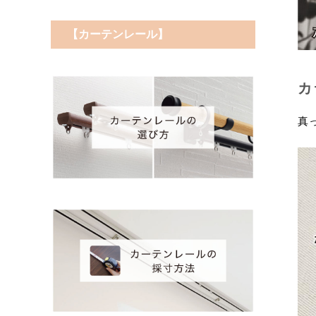
【カーテンレール】
カ
真