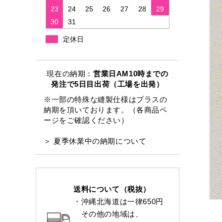
23
24
25
26
27
28
29
30
31
定休日
現在の納期：
営業日AM10時までの
発注で5日目出荷（工場を出発）
※一部の特殊な縫製仕様はプラスの
納期を頂いております。（各商品ペ
ージをご確認ください）
＞ 夏季休業中の納期について
送料について（税抜）
・沖縄北海道は一律650円
その他の地域は、