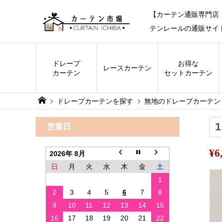
【カーテン通販専門店
テンレールの通販サイ
ドレープ
お得な
レース
カーテン
カーテン
セットカーテン
ドレープカーテンを探す
無地のドレープカーテン
営業日
¥
2026年 8月
日
月
火
水
木
金
土
1
2
3
4
5
6
7
8
9
10
11
12
13
14
15
16
17
18
19
20
21
22