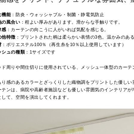
な機能
：防炎・ウォッシャブル・制菌・静電気防止
地の風合い
：程よい厚みがあります。滑からな手触りです。
け感
：カーテンの向こうに人がいれば気配を感じる。
の他特徴
：プリントされた柄は柔らかい表情の3色。温かみのあ
材
：ポリエステル100％（再生糸を10％以上使用しています）
ッシュの種類
：1サイズです
ッド周りや間仕切りに使用されている、メッシュ一体型のカーテ
もり感のあるカラーとざっくりした織物調をプリントした優しい
ーテンは、病院や高齢者施設なども優しい雰囲気のインテリアが
として、空間を演出してくれます。