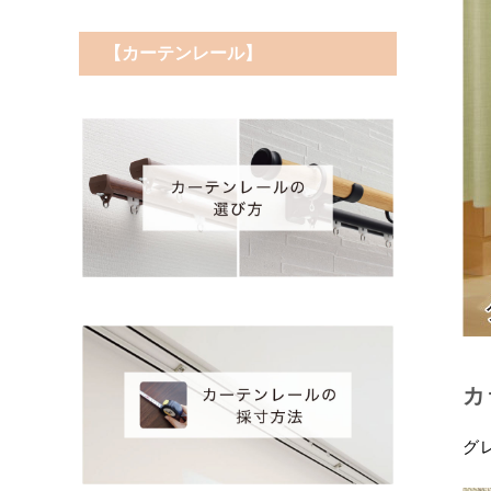
【カーテンレール】
カ
グ