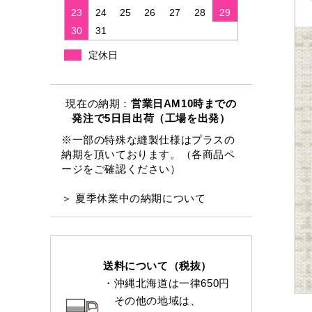
23
24
25
26
27
28
29
30
31
定休日
現在の納期：
営業日AM10時までの
発注で5日目出荷（工場を出発）
※一部の特殊な縫製仕様はプラスの
納期を頂いております。（各商品ペ
ージをご確認ください）
＞ 夏季休業中の納期について
送料について（税抜）
・沖縄北海道は一律650円
その他の地域は、