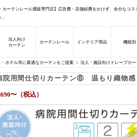
・カーテンレール通販専門店】広告費・店舗経費をかけず、余分なコス
ト。
法人向け
カーテン
レール
インテリア用品
機能別
カーテン
ス・ホテル等に最適なカーテンをご提案
法人・施設向けドレープカー
病院用間仕切りカーテン⑧ 温もり織物感
8,690〜（税込）