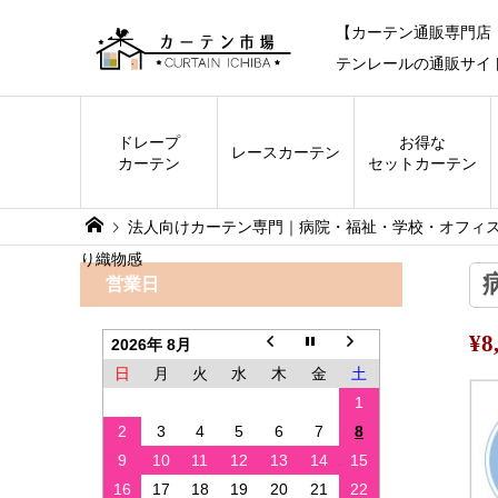
【カーテン通販専門店
テンレールの通販サイ
ドレープ
お得な
レース
カーテン
カーテン
セットカーテン
法人向けカーテン専門｜病院・福祉・学校・オフィ
り織物感
営業日
¥
2026年 8月
日
月
火
水
木
金
土
1
2
3
4
5
6
7
8
9
10
11
12
13
14
15
16
17
18
19
20
21
22