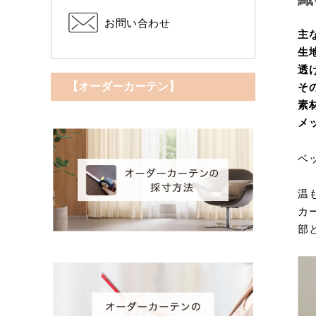
お問い合わせ
主
生
透
【オーダーカーテン】
そ
素
メ
ベ
温
カ
部