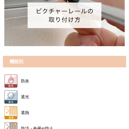
機能別
防炎
遮光
遮熱
防汚・色褪せ防止