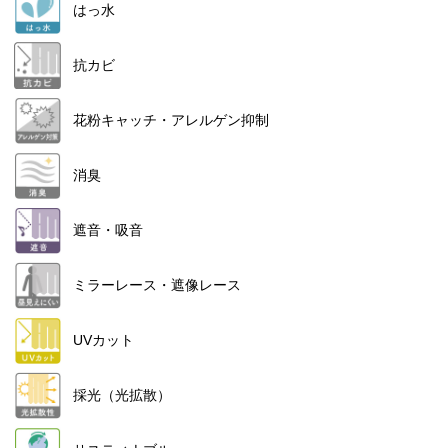
はっ水
抗カビ
花粉キャッチ・アレルゲン抑制
消臭
遮音・吸音
ミラーレース・遮像レース
UVカット
採光（光拡散）