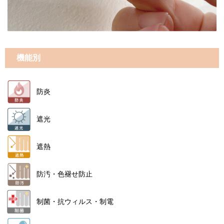
機能別
防炎
遮光
遮熱
防汚・色褪せ防止
制菌・抗ウィルス・制電