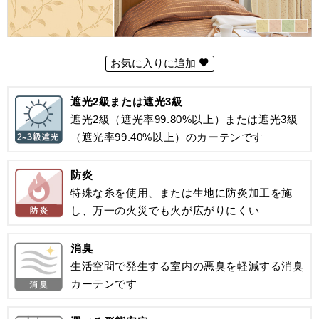
お気に入りに追加
遮光2級または遮光3級
遮光2級（遮光率99.80%以上）または遮光3級
（遮光率99.40%以上）のカーテンです
防炎
特殊な糸を使用、または生地に防炎加工を施
し、万一の火災でも火が広がりにくい
消臭
生活空間で発生する室内の悪臭を軽減する消臭
カーテンです