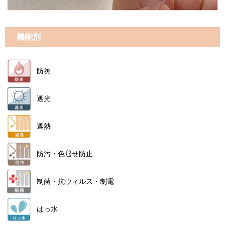
機能別
防炎
遮光
遮熱
防汚・色褪せ防止
制菌・抗ウィルス・制電
はっ水