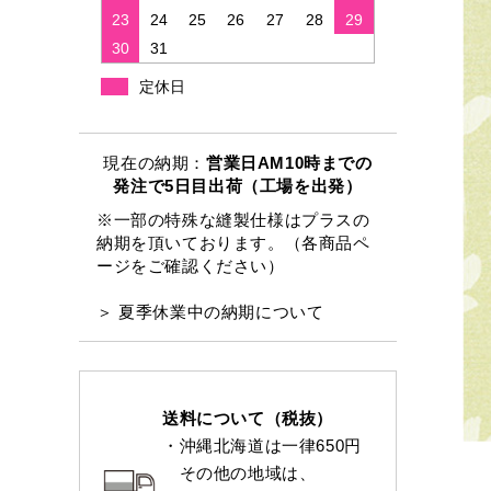
23
24
25
26
27
28
29
30
31
定休日
現在の納期：
営業日AM10時までの
発注で5日目出荷（工場を出発）
※一部の特殊な縫製仕様はプラスの
納期を頂いております。（各商品ペ
ージをご確認ください）
＞ 夏季休業中の納期について
送料について（税抜）
・沖縄北海道は一律650円
その他の地域は、