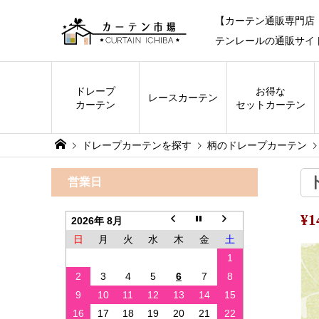
【カーテン通販専門店
テンレールの通販サイ
ドレープ
お得な
レース
カーテン
カーテン
セットカーテン
ドレープカーテンを探す
柄のドレープカーテン
営業日
¥
2026年 8月
日
月
火
水
木
金
土
1
2
3
4
5
6
7
8
9
10
11
12
13
14
15
16
17
18
19
20
21
22