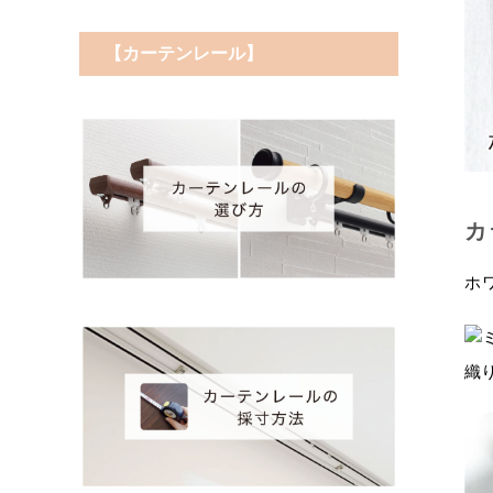
【カーテンレール】
カ
ホ
織