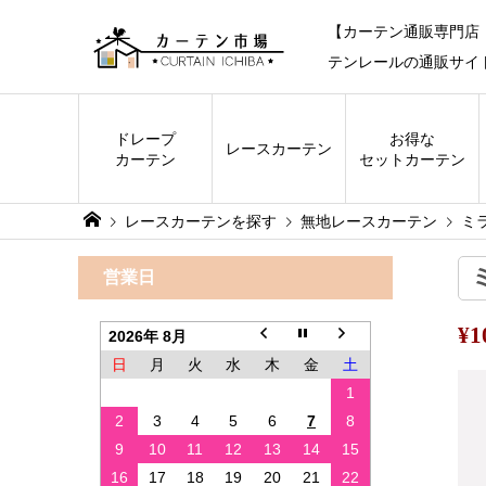
【カーテン通販専門店
テンレールの通販サイ
ドレープ
お得な
レース
カーテン
カーテン
セットカーテン
レースカーテンを探す
無地レースカーテン
ミ
営業日
¥
2026年 8月
日
月
火
水
木
金
土
1
2
3
4
5
6
7
8
9
10
11
12
13
14
15
16
17
18
19
20
21
22