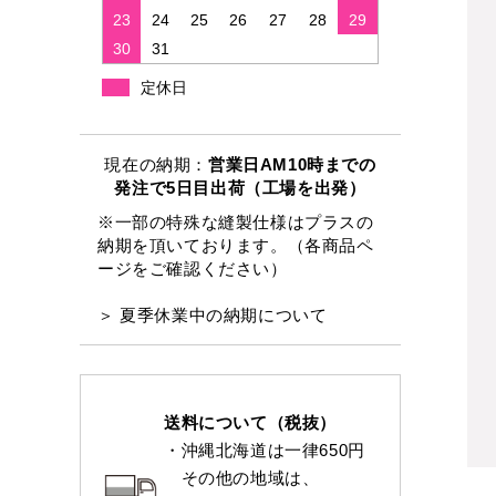
23
24
25
26
27
28
29
30
31
定休日
現在の納期：
営業日AM10時までの
発注で5日目出荷（工場を出発）
※一部の特殊な縫製仕様はプラスの
納期を頂いております。（各商品ペ
ージをご確認ください）
＞ 夏季休業中の納期について
送料について（税抜）
・沖縄北海道は一律650円
その他の地域は、