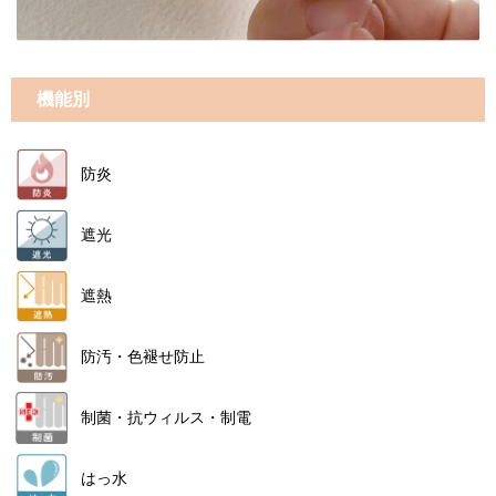
機能別
防炎
遮光
遮熱
防汚・色褪せ防止
制菌・抗ウィルス・制電
はっ水